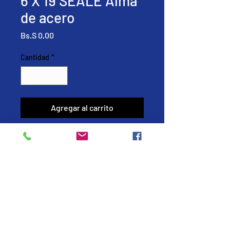
6 X 19 SEALE Alma
de acero
Precio
Bs.S 0,00
Cantidad
*
Agregar al carrito
Realizar compra
Son usados en la industria en
general, en aquellas áreas donde
la abrasión es el factor
predominante y cuando se
requiera aprovechar una mayor
resistencia de carga.