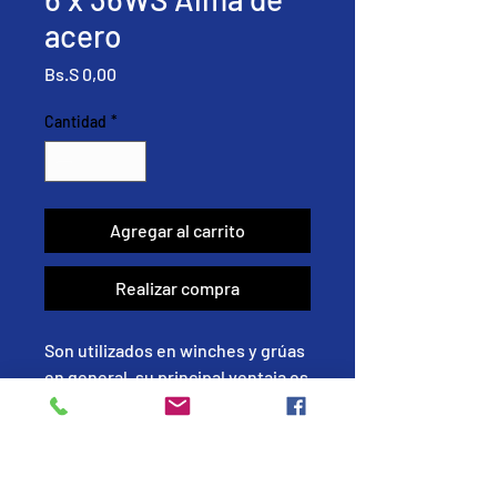
acero
Precio
Bs.S 0,00
Cantidad
*
Agregar al carrito
Realizar compra
Son utilizados en winches y grúas
en general, su principal ventaja es
la flexibilidad. El
alma de acero aporta resistencia
al aplastamiento de los torones,
sin embargo, sus