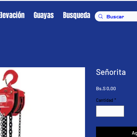
Elevación
Guayas
Busqueda
Señorita
Precio
Bs.S 0,00
Cantidad
*
Ag